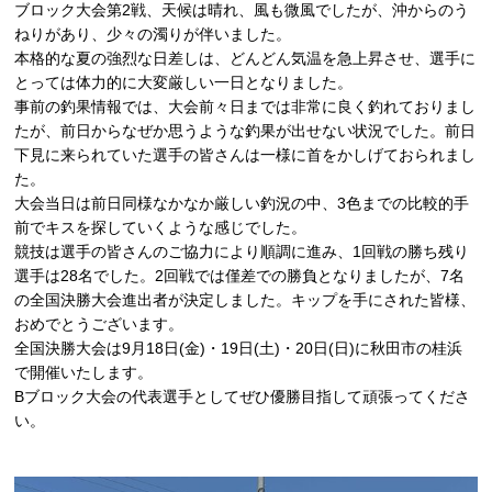
ブロック大会第2戦、天候は晴れ、風も微風でしたが、沖からのう
ねりがあり、少々の濁りが伴いました。
本格的な夏の強烈な日差しは、どんどん気温を急上昇させ、選手に
とっては体力的に大変厳しい一日となりました。
事前の釣果情報では、大会前々日までは非常に良く釣れておりまし
たが、前日からなぜか思うような釣果が出せない状況でした。前日
下見に来られていた選手の皆さんは一様に首をかしげておられまし
た。
大会当日は前日同様なかなか厳しい釣況の中、3色までの比較的手
前でキスを探していくような感じでした。
競技は選手の皆さんのご協力により順調に進み、1回戦の勝ち残り
選手は28名でした。2回戦では僅差での勝負となりましたが、7名
の全国決勝大会進出者が決定しました。キップを手にされた皆様、
おめでとうございます。
全国決勝大会は9月18日(金)・19日(土)・20日(日)に秋田市の桂浜
で開催いたします。
Bブロック大会の代表選手としてぜひ優勝目指して頑張ってくださ
い。