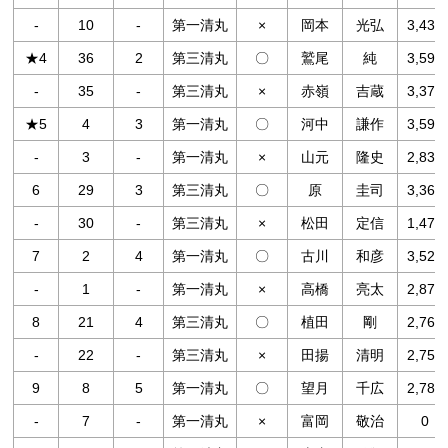
-
10
-
第一清丸
×
岡本
光弘
3,430
★4
36
2
第三清丸
〇
鷲尾
純
3,592
-
35
-
第三清丸
×
赤嶺
吉蔵
3,378
★5
4
3
第一清丸
〇
河中
謙作
3,598
-
3
-
第一清丸
×
山元
隆史
2,830
6
29
3
第三清丸
〇
原
圭司
3,366
-
30
-
第三清丸
×
松田
定信
1,478
7
2
4
第一清丸
〇
古川
和彦
3,526
-
1
-
第一清丸
×
高橋
亮太
2,876
8
21
4
第三清丸
〇
植田
剛
2,768
-
22
-
第三清丸
×
田揚
清明
2,750
9
8
5
第一清丸
〇
望月
千広
2,788
-
7
-
第一清丸
×
富岡
敬治
0