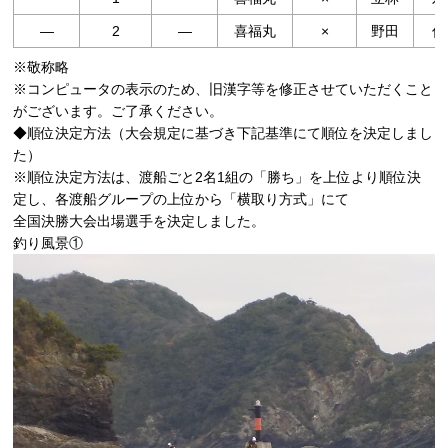
―
2
―
喜福丸
×
野田
信
※敬称略
※コンピュータの表示のため、旧漢字等を修正させていただくこと
がございます。ご了承ください。
◆順位決定方法（大会規定に基づき下記基準にて順位を決定しまし
た）
※順位決定方法は、渡船ごと2名1組の「勝ち」を上位より順位決
定し、各渡船グループの上位から「横取り方式」にて
全国決勝大会出場選手を決定しました。
釣り風景①