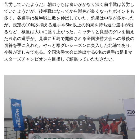
苦労していたようだ。朝のうちは食いがかなり渋く前半戦は苦労し
ていたようだが、後半戦になってから潮色が良くなったポイントも
多く、各選手は後半戦に数を伸ばしていた。釣果は中型が多かった
が、規定の10尾を揃える選手や5kg以上の釣果を持ち込む選手が出
るなど、検量は大いに盛り上がった。キッチリと良型のグレを揃え
た６名の選手が、見事に五島で開催される全国決勝大会への最後の
切符を手に入れた。やっと寒グレシーズンに突入した北浦であり、
今後が楽しみである。全国決勝大会に進出する6名の選手は是非マ
スターズチャンピオンを目指して頑張っていただきたい。