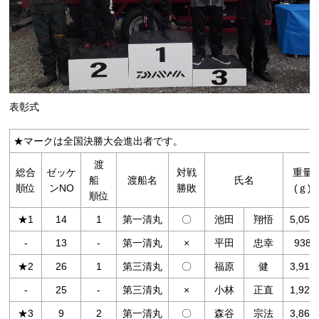
表彰式
★マークは全国決勝大会進出者です。
渡
総合
ゼッケ
対戦
重量
船
渡船名
氏名
順位
ンNO
勝敗
(ｇ)
順位
★1
14
1
第一清丸
〇
池田
翔悟
5,052
-
13
-
第一清丸
×
平田
忠幸
938
★2
26
1
第三清丸
〇
福原
健
3,914
-
25
-
第三清丸
×
小林
正直
1,924
★3
9
2
第一清丸
〇
森谷
宗法
3,868