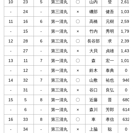
10
23
5
第三清丸
〇
山内
登
2,618
-
24
-
第三清丸
×
磯部
健吾
1,032
11
16
6
第一清丸
〇
高橋
元樹
2,594
-
15
-
第一清丸
×
竹内
秀明
1,798
12
28
6
第三清丸
〇
長谷部
求
2,392
-
27
-
第三清丸
×
大貝
貞
雄
1,436
13
11
7
第一清丸
〇
森
宏一
1,010
-
12
-
第一清丸
×
鈴木
泰典
0
14
32
7
第三清丸
〇
山敷
祐也
946
-
31
-
第三清丸
×
谷口
良弘
0
15
5
8
第一清丸
〇
近藤
晋
680
-
6
-
第一清丸
×
森川
芳郎
614
16
33
8
第三清丸
〇
車
孝信
632
-
34
-
第三清丸
×
上脇
聡
0