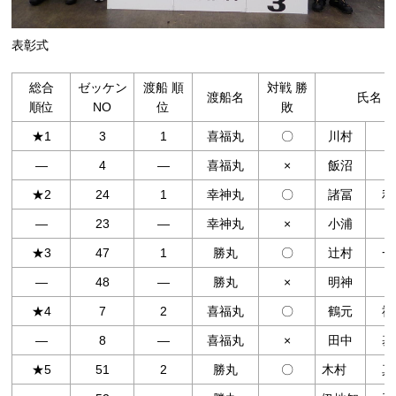
表彰式
総合
ゼッケン
渡船 順
対戦 勝
渡船名
氏名
順位
NO
位
敗
★1
3
1
喜福丸
〇
川村
―
4
―
喜福丸
×
飯沼
★2
24
1
幸神丸
〇
諸冨
利
―
23
―
幸神丸
×
小浦
★3
47
1
勝丸
〇
辻村
一
―
48
―
勝丸
×
明神
★4
7
2
喜福丸
〇
鶴元
祐
―
8
―
喜福丸
×
田中
基
★5
51
2
勝丸
〇
木村
真