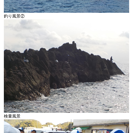
釣り風景②
検量風景