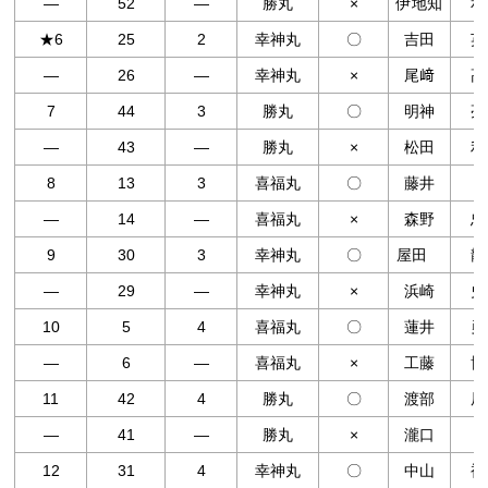
―
52
―
勝丸
×
伊地知
和
★6
25
2
幸神丸
〇
吉田
英
―
26
―
幸神丸
×
尾﨑
高
7
44
3
勝丸
〇
明神
亮
―
43
―
勝丸
×
松田
利
8
13
3
喜福丸
〇
藤井
―
14
―
喜福丸
×
森野
忠
9
30
3
幸神丸
〇
屋田
龍
―
29
―
幸神丸
×
浜崎
史
10
5
4
喜福丸
〇
蓮井
勇
―
6
―
喜福丸
×
工藤
博
11
42
4
勝丸
〇
渡部
辰
―
41
―
勝丸
×
瀧口
12
31
4
幸神丸
〇
中山
裕