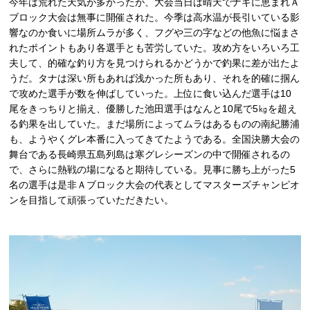
今年は荒れた天気が多かったが、大会当日は晴天でナギに恵まれＡ
ブロック大会は無事に開催された。今季は高水温が長引いている影
響なのか食いに場所ムラが多く、フグや三の字などの他魚に悩まさ
れたポイントもあり各選手とも苦労していた。攻め方をいろいろ工
夫して、的確な釣り方を見つけられるかどうかで釣果に差が出たよ
うだ。タナは深い所もあれば浅かった所もあり、それを的確に掴ん
で攻めた選手が数を伸ばしていった。上位に食い込んだ選手は10
尾をきっちりと揃え、優勝した池田選手はなんと10尾で5㎏を超え
る釣果を出していた。まだ場所によってムラはあるものの南紀勝浦
も、ようやくグレ本番に入ってきてたようである。全国決勝大会の
舞台である長崎県五島列島は寒グレシーズンの中で開催されるの
で、さらに熱戦の場になると期待している。見事に勝ち上がった5
名の選手は是非Ａブロック大会の代表としてマスターズチャンピオ
ンを目指して頑張っていただきたい。