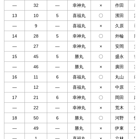
―
32
―
幸神丸
×
作田
泰
13
10
5
喜福丸
〇
濱田
治
―
9
―
喜福丸
×
久原
裕
14
28
5
幸神丸
〇
外輪
勝
―
27
―
幸神丸
×
安岡
貴
15
45
5
勝丸
〇
盛永
哲
―
46
―
勝丸
×
廣田
英
16
11
6
喜福丸
〇
丸山
靖
―
12
―
喜福丸
×
中原
大
17
21
6
幸神丸
〇
岡田
建
―
22
―
幸神丸
×
荒木
英
18
50
6
勝丸
〇
河野
慎
―
49
―
勝丸
×
伊東
治
―
1
―
喜福丸
×
立林
宏