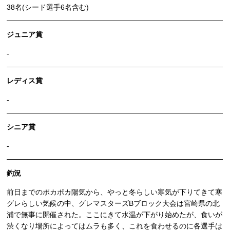
38名(シード選手6名含む)
ジュニア賞
-
レディス賞
-
シニア賞
-
釣況
前日までのポカポカ陽気から、やっと冬らしい寒気が下りてきて寒
グレらしい気候の中、グレマスターズBブロック大会は宮崎県の北
浦で無事に開催された。ここにきて水温が下がり始めたが、食いが
渋くなり場所によってはムラも多く、これを食わせるのに各選手は