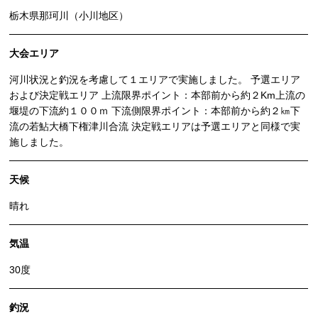
栃木県那珂川（小川地区）
大会エリア
河川状況と釣況を考慮して１エリアで実施しました。 予選エリア
および決定戦エリア 上流限界ポイント：本部前から約２Km上流の
堰堤の下流約１００ｍ 下流側限界ポイント：本部前から約２㎞下
流の若鮎大橋下権津川合流 決定戦エリアは予選エリアと同様で実
施しました。
天候
晴れ
気温
30度
釣況