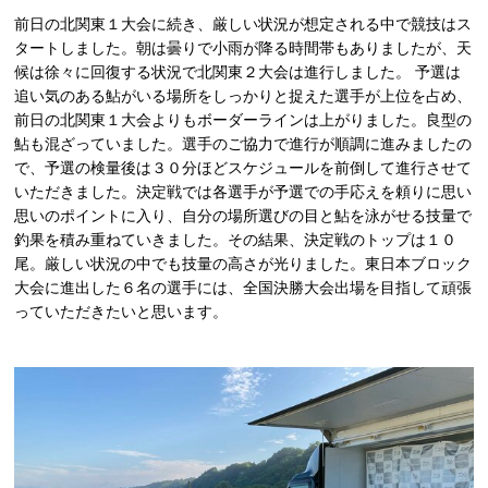
前日の北関東１大会に続き、厳しい状況が想定される中で競技はス
タートしました。朝は曇りで小雨が降る時間帯もありましたが、天
候は徐々に回復する状況で北関東２大会は進行しました。 予選は
追い気のある鮎がいる場所をしっかりと捉えた選手が上位を占め、
前日の北関東１大会よりもボーダーラインは上がりました。良型の
鮎も混ざっていました。選手のご協力で進行が順調に進みましたの
で、予選の検量後は３０分ほどスケジュールを前倒して進行させて
いただきました。決定戦では各選手が予選での手応えを頼りに思い
思いのポイントに入り、自分の場所選びの目と鮎を泳がせる技量で
釣果を積み重ねていきました。その結果、決定戦のトップは１０
尾。厳しい状況の中でも技量の高さが光りました。東日本ブロック
大会に進出した６名の選手には、全国決勝大会出場を目指して頑張
っていただきたいと思います。